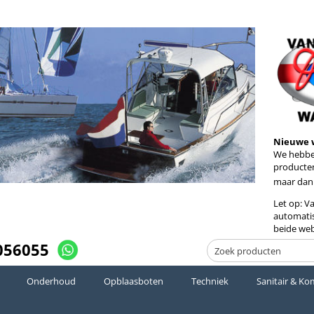
Nieuwe 
We hebben
producten
maar dan
Let op: V
automatis
beide web
056055
Onderhoud
Opblaasboten
Techniek
Sanitair & Ko