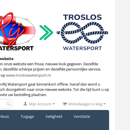
website
 onze website een frisse, nieuwe look gegeven. Dezelfde
, dezelfde scherpe prijzen en dezelfde persoonlijke service,
 op
www.trosloswatersport.nl
anRij Watersport gaat binnenkort
offline. Vanaf dan word u
ch doorgelinkt naar onze nieuwe website. Tot die tijd kunt u op
site uw bestelling plaatsen.
Mijn Account
Winkelwagen is leeg
mbuis
Tuigage
Veiligheid
Ventilatie