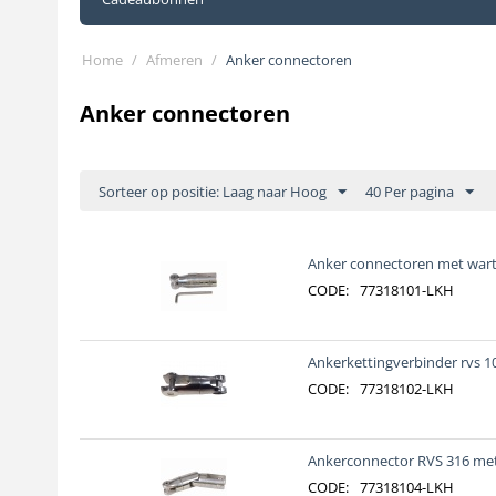
Home
/
Afmeren
/
Anker connectoren
Anker connectoren
Sorteer op positie: Laag naar Hoog
40 Per pagina
Anker connectoren met wart
CODE:
77318101-LKH
Ankerkettingverbinder rvs 
CODE:
77318102-LKH
Ankerconnector RVS 316 met
CODE:
77318104-LKH