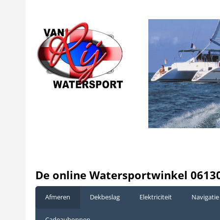
De online Watersportwinkel 0613
Afmeren
Dekbeslag
Elektriciteit
Navigatie
Cadeaubonnen