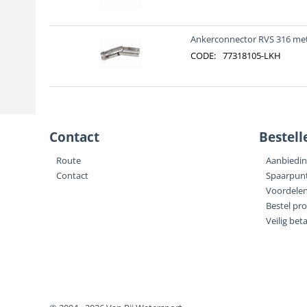
Ankerconnector RVS 316 met
CODE:
77318105-LKH
Contact
Bestell
Route
Aanbiedi
Contact
Spaarpun
Voordele
Bestel pr
Veilig bet