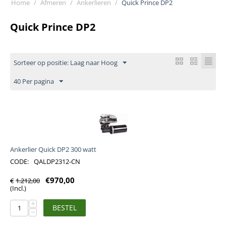
Home
/
Afmeren
/
Ankerlieren
/
Quick Prince DP2
Quick Prince DP2
Sorteer op positie: Laag naar Hoog
40 Per pagina
Ankerlier Quick DP2 300 watt
CODE:
QALDP2312-CN
€
970,00
€
1.212,00
(Incl.)
+
BESTEL
−