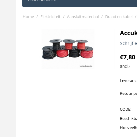
Home
/
Elektriciteit
/
Aansluitmateriaal
/
Draad en kabel
/
Accuk
Schrijf 
€
7,80
(Incl.)
Leveranci
Retour pe
CODE:
Beschikb
Hoeveelh