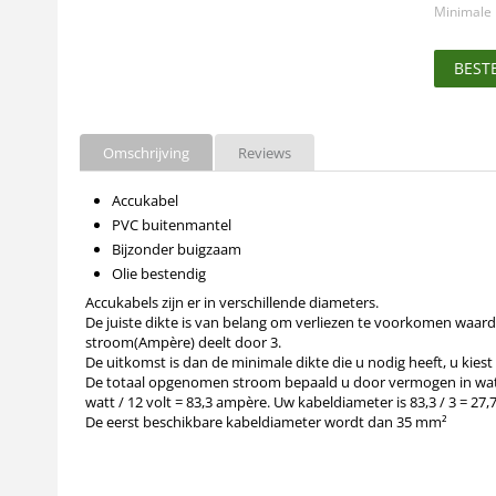
Minimale 
BEST
Omschrijving
Reviews
Accukabel
PVC buitenmantel
Bijzonder buigzaam
Olie bestendig
Accukabels zijn er in verschillende diameters.
De juiste dikte is van belang om verliezen te voorkomen waard
stroom(Ampère) deelt door 3.
De uitkomst is dan de minimale dikte die u nodig heeft, u kies
De totaal opgenomen stroom bepaald u door vermogen in watt 
watt / 12 volt = 83,3 ampère. Uw kabeldiameter is 83,3 / 3 = 27
De eerst beschikbare kabeldiameter wordt dan 35 mm²