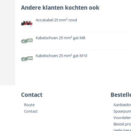
Andere klanten kochten ook
Accukabel 25 mm² rood
Kabelschoen 25 mm² gat M8
Kabelschoen 25 mm² gat M10
Contact
Bestell
Route
Aanbiedi
Contact
Spaarpun
Voordele
Bestel pr
Veilig bet