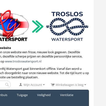
website
 onze website een frisse, nieuwe look gegeven. Dezelfde
, dezelfde scherpe prijzen en dezelfde persoonlijke service,
 op
www.trosloswatersport.nl
anRij Watersport gaat binnenkort
offline. Vanaf dan word u
ch doorgelinkt naar onze nieuwe website. Tot die tijd kunt u op
site uw bestelling plaatsen.
Mijn Account
Winkelwagen is leeg
mbuis
Tuigage
Veiligheid
Ventilatie