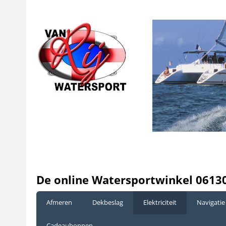
De online Watersportwinkel 0613
Afmeren
Dekbeslag
Elektriciteit
Navigatie
Cadeaubonnen