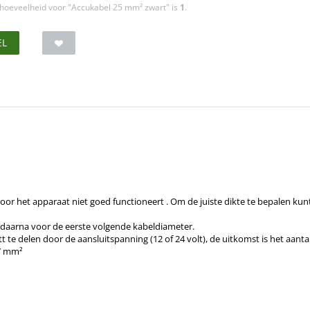
hoeveelheid voor "Accukabel 25 mm² zwart" is
1
.
EL
oor het apparaat niet goed functioneert . Om de juiste dikte te bepalen ku
t daarna voor de eerste volgende kabeldiameter.
te delen door de aansluitspanning (12 of 24 volt), de uitkomst is het aan
,7 mm²