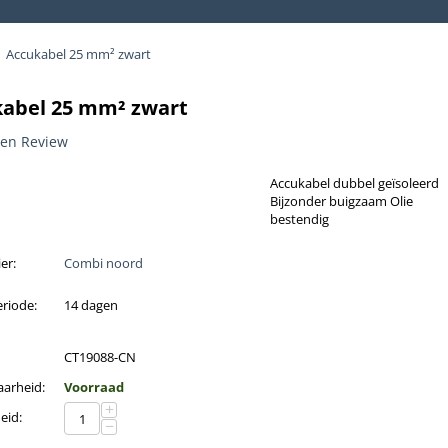
Accukabel 25 mm² zwart
abel 25 mm² zwart
een Review
Accukabel dubbel geïsoleerd
Bijzonder buigzaam Olie
bestendig
er:
Combi noord
riode:
14 dagen
CT19088-CN
aarheid:
Voorraad
+
eid:
−