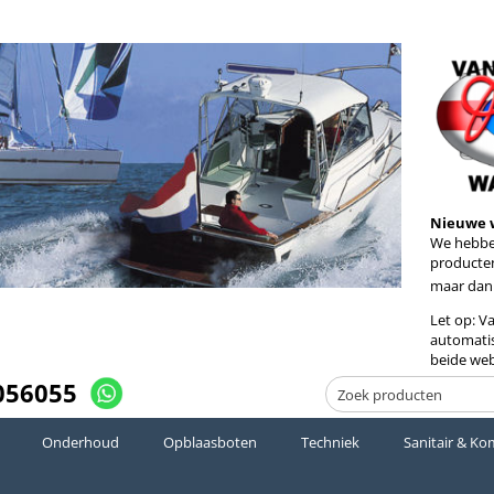
Nieuwe 
We hebben
producten
maar dan
Let op: V
automatis
beide web
056055
Onderhoud
Opblaasboten
Techniek
Sanitair & Ko