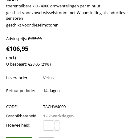
toerentalbereik 0 - 4000 omwentelingen per minuut
geschikt voor zowel wisselstroom met W-aansluiting als inductieve
sensoren
geschikt voor dieselmotoren
Adviesprijs:
€
135,00
€
106,95
(Incl.)
U bespaart:
€
28,05
(
21
%)
Leverancier:
Vetus
Retour periode:
14 dagen
CODE:
TACHW4000
Beschikbaarheid:
1 - 2 werkdagen
+
Hoeveelheid:
−