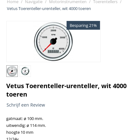
Home
/
Navigatie
/
Motorinstrumenten
/
Toerentellers
/
Vetus Toerenteller-urenteller, wit 4000 toeren
Besparing 21%
Vetus Toerenteller-urenteller, wit 4000
toeren
Schrijf een Review
gatmaat: ø 100 mm.
uitwendig: ø 114 mm.
hoogte 10 mm
12/24v