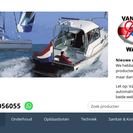
Nieuwe 
We hebben
producten
maar dan
Let op: V
automatis
beide web
056055
Onderhoud
Opblaasboten
Techniek
Sanitair & Ko