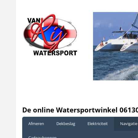
De online Watersportwinkel 0613
Afmeren
Dekbeslag
Elektriciteit
Navigatie
Cadeaubonnen