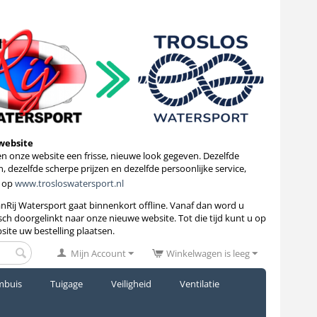
website
 onze website een frisse, nieuwe look gegeven. Dezelfde
, dezelfde scherpe prijzen en dezelfde persoonlijke service,
 op
www.trosloswatersport.nl
anRij Watersport gaat binnenkort
offline. Vanaf dan word u
ch doorgelinkt naar onze nieuwe website. Tot die tijd kunt u op
site uw bestelling plaatsen.
Mijn Account
Winkelwagen is leeg
mbuis
Tuigage
Veiligheid
Ventilatie