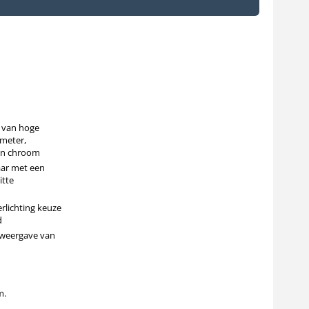
 van hoge
 meter,
 en chroom
aar met een
itte
rlichting keuze
d
 weergave van
m.