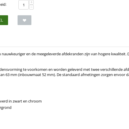
+
eid:
−
EL
n nauwkeuriger en de meegeleverde afdekranden zijn van hogere kwaliteit. 
ndensvorming te voorkomen en worden geleverd met twee verschillende afd
r van 63 mm (inbouwmaat 52 mm). De standaard afmetingen zorgen ervoor 
everd in zwart en chroom
ergrond