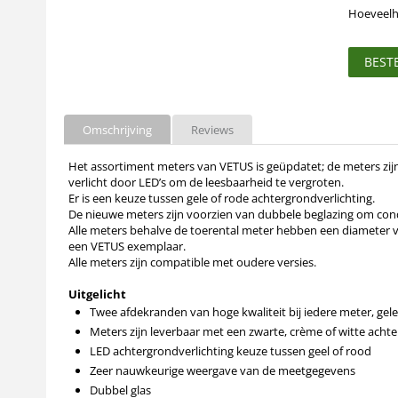
Hoeveelh
BEST
Omschrijving
Reviews
Het assortiment meters van VETUS is geüpdatet; de meters zij
verlicht door LED’s om de leesbaarheid te vergroten.
Er is een keuze tussen gele of rode achtergrondverlichting.
De nieuwe meters zijn voorzien van dubbele beglazing om co
Alle meters behalve de toerental meter hebben een diamete
een VETUS exemplaar.
Alle meters zijn compatible met oudere versies.
Uitgelicht
Twee afdekranden van hoge kwaliteit bij iedere meter, gel
Meters zijn leverbaar met een zwarte, crème of witte acht
LED achtergrondverlichting keuze tussen geel of rood
Zeer nauwkeurige weergave van de meetgegevens
Dubbel glas