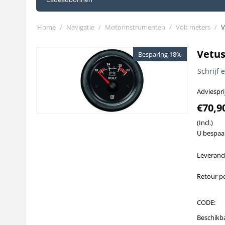
Home
/
Navigatie
/
Motorinstrumenten
/
Volt meters
/
V
Vetus
Besparing 18%
Schrijf 
Adviesprij
€
70,9
(Incl.)
U bespaa
Leveranci
Retour pe
CODE:
Beschikb