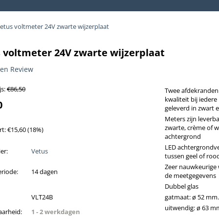
etus voltmeter 24V zwarte wijzerplaat
 voltmeter 24V zwarte wijzerplaat
een Review
s:
€
86,50
Twee afdekranden
kwaliteit bij iedere
0
geleverd in zwart
Meters zijn leverb
zwarte, crème of w
rt:
€
15,60
(
18
%)
achtergrond
LED achtergrondve
er:
Vetus
tussen geel of roo
Zeer nauwkeurige
riode:
14 dagen
de meetgegevens
Dubbel glas
VLT24B
gatmaat: ø 52 mm.
uitwendig: ø 63 m
aarheid:
1 - 2 werkdagen