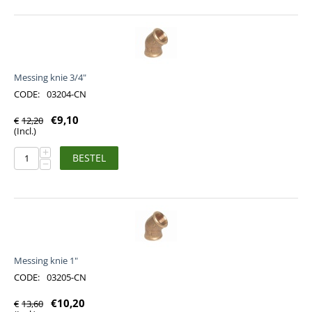
Messing knie 3/4"
CODE:
03204-CN
€
9,10
€
12,20
(Incl.)
+
BESTEL
−
Messing knie 1"
CODE:
03205-CN
€
10,20
€
13,60