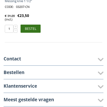
Messing knie 1 1/2"
CODE:
03207-CN
€
23,50
€
31,20
(Incl.)
+
BESTEL
−
Contact
Bestellen
Klantenservice
Meest gestelde vragen