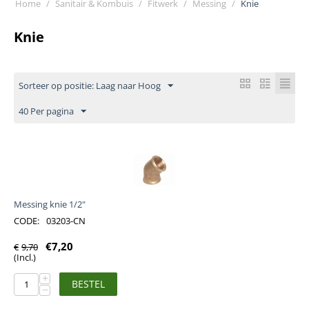
Home
/
Sanitair & Kombuis
/
Fitwerk
/
Messing
/
Knie
Knie
Sorteer op positie: Laag naar Hoog
40 Per pagina
Messing knie 1/2"
CODE:
03203-CN
€
7,20
€
9,70
(Incl.)
+
BESTEL
−