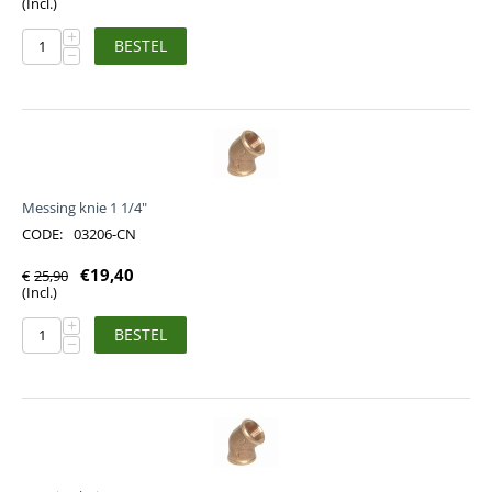
(Incl.)
+
BESTEL
−
Messing knie 1 1/4"
CODE:
03206-CN
€
19,40
€
25,90
(Incl.)
+
BESTEL
−