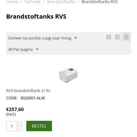
Home
/
Techniek
/
Brandstoftanks
/
Brandstoftanks RVS
Brandstoftanks RVS
Sorteer op positie: Laag naar Hoog
40 Per pagina
RVS brandstoftank 21 ltr
CODE:
9020001-ALW
€
257,60
(Incl.)
+
BESTEL
−