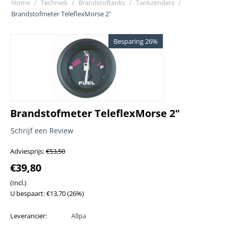
Home
/
Techniek
/
Brandstoftanks
/
Tankzenders
/
Brandstofmeter TeleflexMorse 2"
Besparing 26%
Brandstofmeter TeleflexMorse 2"
Schrijf een Review
Adviesprijs:
€
53,50
€
39,80
(Incl.)
U bespaart:
€
13,70
(
26
%)
Leverancier:
Allpa