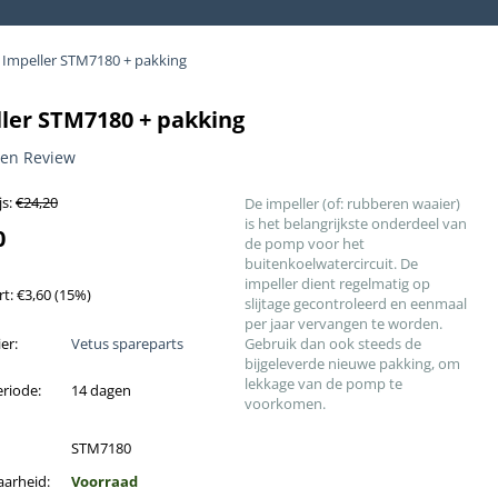
Impeller STM7180 + pakking
ler STM7180 + pakking
een Review
s:
€
24,20
De impeller (of: rubberen waaier)
is het belangrijkste onderdeel van
0
de pomp voor het
buitenkoelwatercircuit. De
impeller dient regelmatig op
rt:
€
3,60
(
15
%)
slijtage gecontroleerd en eenmaal
per jaar vervangen te worden.
er:
Vetus spareparts
Gebruik dan ook steeds de
bijgeleverde nieuwe pakking, om
lekkage van de pomp te
riode:
14 dagen
voorkomen.
STM7180
aarheid:
Voorraad