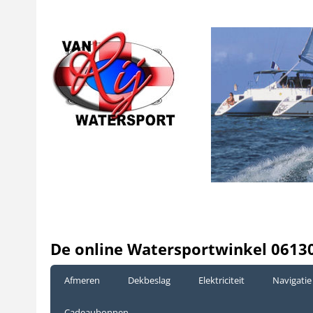
De online Watersportwinkel 0613
Afmeren
Dekbeslag
Elektriciteit
Navigatie
Cadeaubonnen