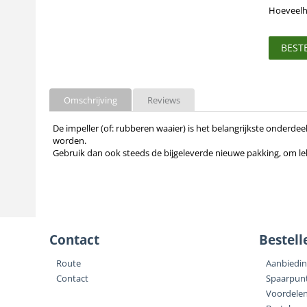
Hoeveelh
BEST
Omschrijving
Reviews
De impeller (of: rubberen waaier) is het belangrijkste onderde
worden.
Gebruik dan ook steeds de bijgeleverde nieuwe pakking, om 
Contact
Bestell
Route
Aanbiedi
Contact
Spaarpun
Voordele