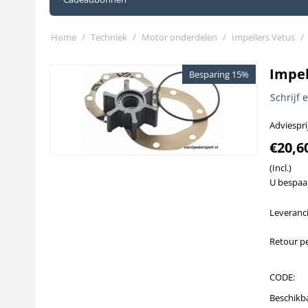
Home
/
Techniek
/
Motor onderdelen
/
Impellers Vetus
/
Impel
Besparing 15%
Schrijf 
Adviesprij
€
20,6
(Incl.)
U bespaa
Leveranci
Retour pe
CODE:
Beschikb