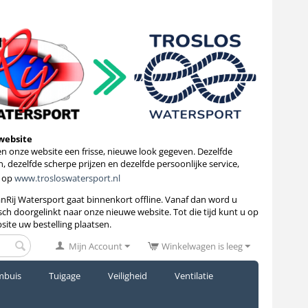
website
 onze website een frisse, nieuwe look gegeven. Dezelfde
, dezelfde scherpe prijzen en dezelfde persoonlijke service,
 op
www.trosloswatersport.nl
anRij Watersport gaat binnenkort
offline. Vanaf dan word u
ch doorgelinkt naar onze nieuwe website. Tot die tijd kunt u op
site uw bestelling plaatsen.
Mijn Account
Winkelwagen is leeg
mbuis
Tuigage
Veiligheid
Ventilatie