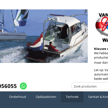
Nieuwe 
We hebben
producten
maar dan
Let op: V
automatis
beide web
056055
Onderhoud
Opblaasboten
Techniek
Sanitair & Ko