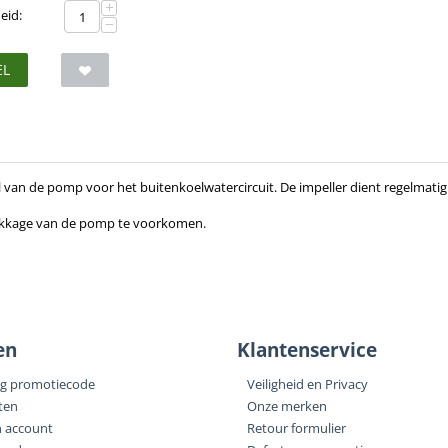
+
eid:
−
EL
el van de pomp voor het buitenkoelwatercircuit. De impeller dient regelmatig
lekkage van de pomp te voorkomen.
en
Klantenservice
ng promotiecode
Veiligheid en Privacy
ten
Onze merken
n account
Retour formulier