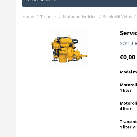
Home
/
Techniek
/
Motor onderdelen
/
Servicekit Vetus
/
Servi
Schrijf 
€
0,00
Model m
Motorol
1 liter :
Motorol
4 liter :
Transmis
1 liter VT