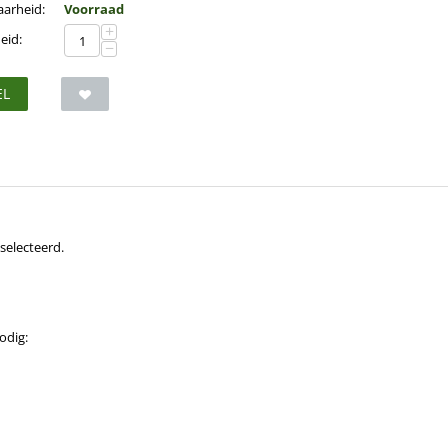
aarheid:
Voorraad
+
eid:
−
EL
selecteerd.
odig: