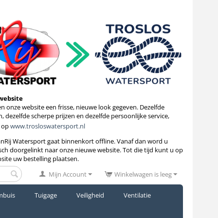
website
 onze website een frisse, nieuwe look gegeven. Dezelfde
, dezelfde scherpe prijzen en dezelfde persoonlijke service,
 op
www.trosloswatersport.nl
anRij Watersport gaat binnenkort
offline. Vanaf dan word u
ch doorgelinkt naar onze nieuwe website. Tot die tijd kunt u op
site uw bestelling plaatsen.
Mijn Account
Winkelwagen is leeg
mbuis
Tuigage
Veiligheid
Ventilatie