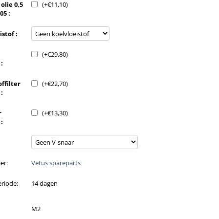
olie 0,5
(+
€
11,10
)
05 :
stof :
(+
€
29,80
)
:
ffilter
(+
€
22,70
)
:
r
(+
€
13,30
)
:
er:
Vetus spareparts
riode:
14 dagen
M2