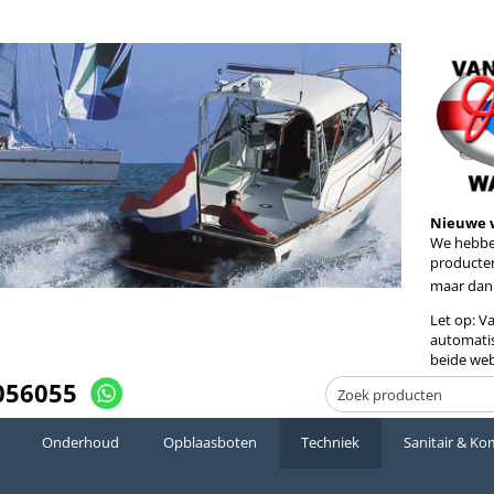
Nieuwe 
We hebben
producten
maar dan
Let op: V
automatis
beide web
056055
Onderhoud
Opblaasboten
Techniek
Sanitair & Ko