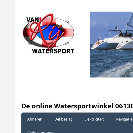
De online Watersportwinkel 0613
Afmeren
Dekbeslag
Elektriciteit
Navigatie
Cadeaubonnen