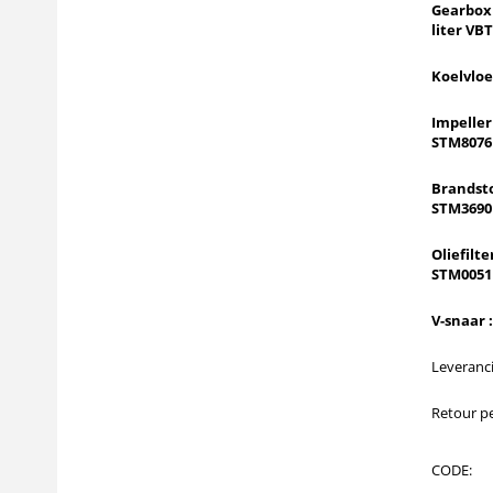
Gearbox 
liter VBT
Koelvloei
Impeller
STM8076 
Brandsto
STM3690 
Oliefilte
STM0051 
V-snaar :
Leveranci
Retour pe
CODE: