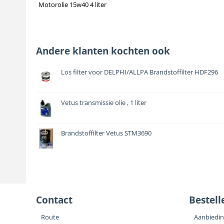
Motorolie 15w40 4 liter
Andere klanten kochten ook
Los filter voor DELPHI/ALLPA Brandstoffilter HDF296
Vetus transmissie olie , 1 liter
Brandstoffilter Vetus STM3690
Contact
Bestell
Route
Aanbiedi