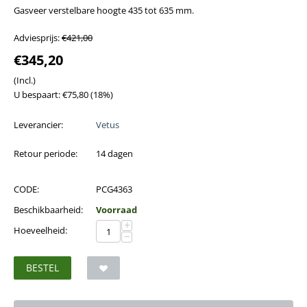
Gasveer verstelbare hoogte 435 tot 635 mm.
Adviesprijs:
€
421,00
€
345,20
(Incl.)
U bespaart:
€
75,80
(
18
%)
Leverancier:
Vetus
Retour periode:
14 dagen
CODE:
PCG4363
Beschikbaarheid:
Voorraad
+
Hoeveelheid:
−
BESTEL