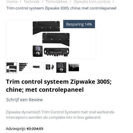
Home
/
Techniek
/
Trimvlakken
/
Zipwake trim control
/
Trim control systeem Zipwake 300S; chine; met controlepaneel
Besparing 14%
Trim control systeem Zipwake 300S;
chine; met controlepaneel
Schrijf een Review
Zipwake dynamisch Trim Control Systeem met snel werkende
interceptors worden als complete kits in box geleverd.
Adviesprijs:
€
2.224,03