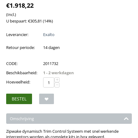
€
1.918,22
(Incl.)
U bespaart:
€
305,81
(
14
%)
Leverancier:
Exalto
Retour periode:
14 dagen
CODE:
2011732
Beschikbaarheid:
1 - 2 werkdagen
+
Hoeveelheid:
−
BESTEL
Omschrijving
Zipwake dynamisch Trim Control Systeem met snel werkende
interceptors worden als complete kits in box geleverd.