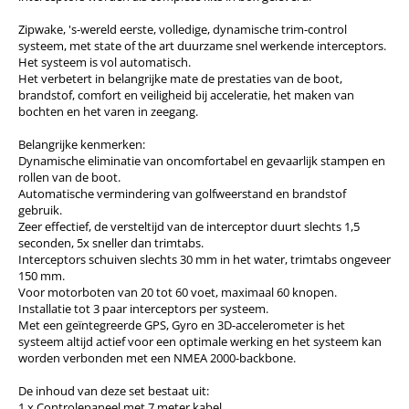
Zipwake, 's-wereld eerste, volledige, dynamische trim-control
systeem, met state of the art duurzame snel werkende interceptors.
Het systeem is vol automatisch.
Het verbetert in belangrijke mate de prestaties van de boot,
brandstof, comfort en veiligheid bij acceleratie, het maken van
bochten en het varen in zeegang.
Belangrijke kenmerken:
Dynamische eliminatie van oncomfortabel en gevaarlijk stampen en
rollen van de boot.
Automatische vermindering van golfweerstand en brandstof
gebruik.
Zeer effectief, de versteltijd van de interceptor duurt slechts 1,5
seconden, 5x sneller dan trimtabs.
Interceptors schuiven slechts 30 mm in het water, trimtabs ongeveer
150 mm.
Voor motorboten van 20 tot 60 voet, maximaal 60 knopen.
Installatie tot 3 paar interceptors per systeem.
Met een geïntegreerde GPS, Gyro en 3D-accelerometer is het
systeem altijd actief voor een optimale werking en het systeem kan
worden verbonden met een NMEA 2000-backbone.
De inhoud van deze set bestaat uit:
1 x Controlepaneel met 7 meter kabel