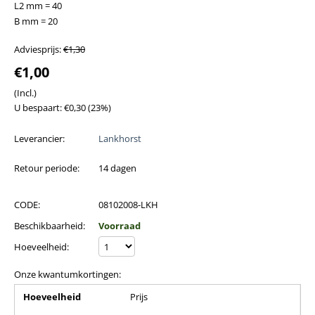
L2 mm = 40
B mm = 20
Adviesprijs:
€
1,30
€
1,00
(Incl.)
U bespaart:
€
0,30
(
23
%)
Leverancier:
Lankhorst
Retour periode:
14 dagen
CODE:
08102008-LKH
Beschikbaarheid:
Voorraad
Hoeveelheid:
Onze kwantumkortingen:
Hoeveelheid
Prijs