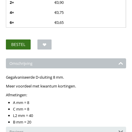
2+
€
0,90
4+
€
0,75
6+
€
0,65
BESTEL
Omschrijving
Gegalvaniseerde D-sluiting 8 mm.
Meer voordeel met kwantum kortingen.
Afmetingen:
A mm = 8
C mm = 8
L2 mm = 40
B mm = 20
Reviews