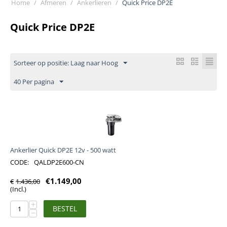
Home
/
Afmeren
/
Ankerlieren
/
Quick Price DP2E
Quick Price DP2E
Sorteer op positie: Laag naar Hoog
40 Per pagina
Ankerlier Quick DP2E 12v - 500 watt
CODE:
QALDP2E600-CN
€
1.149,00
€
1.436,00
(Incl.)
+
BESTEL
−