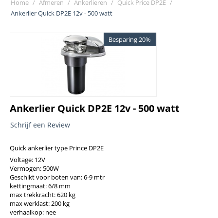
Home
/
Afmeren
/
Ankerlieren
/
Quick Price DP2E
/
Ankerlier Quick DP2E 12v - 500 watt
Besparing 20%
Ankerlier Quick DP2E 12v - 500 watt
Schrijf een Review
Quick ankerlier type Prince DP2E
Voltage: 12V
Vermogen: 500W
Geschikt voor boten van: 6-9 mtr
kettingmaat: 6/8 mm
max trekkracht: 620 kg
max werklast: 200 kg
verhaalkop: nee