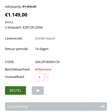
Adviesprijs:
€
1.436,00
€
1.149,00
(Incl.)
U bespaart:
€
287,00
(
20
%)
Leverancier:
Combi noord
Retour periode:
14 dagen
CODE:
QALDP2E600-CN
Beschikbaarheid:
Informeer
+
Hoeveelheid:
−
BESTEL
Omschrijving