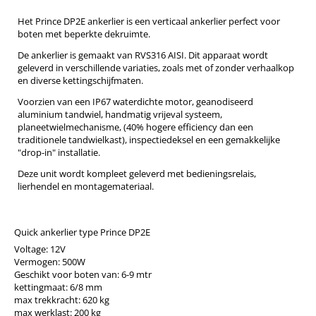
Het Prince DP2E ankerlier is een verticaal ankerlier perfect voor
boten met beperkte dekruimte.
De ankerlier is gemaakt van RVS316 AISI. Dit apparaat wordt
geleverd in verschillende variaties, zoals met of zonder verhaalkop
en diverse kettingschijfmaten.
Voorzien van een IP67 waterdichte motor, geanodiseerd
aluminium tandwiel, handmatig vrijeval systeem,
planeetwielmechanisme, (40% hogere efficiency dan een
traditionele tandwielkast), inspectiedeksel en een gemakkelijke
"drop-in" installatie.
Deze unit wordt kompleet geleverd met bedieningsrelais,
lierhendel en montagemateriaal.
Quick ankerlier type Prince DP2E
Voltage: 12V
Vermogen: 500W
Geschikt voor boten van: 6-9 mtr
kettingmaat: 6/8 mm
max trekkracht: 620 kg
max werklast: 200 kg