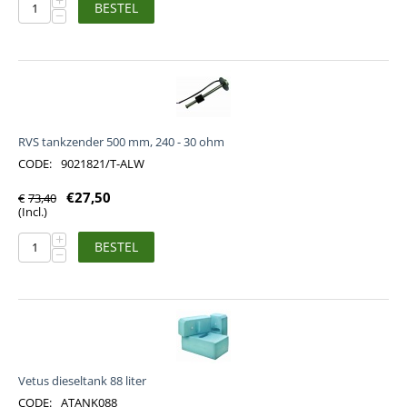
BESTEL
−
RVS tankzender 500 mm, 240 - 30 ohm
CODE:
9021821/T-ALW
€
27,50
€
73,40
(Incl.)
+
BESTEL
−
Vetus dieseltank 88 liter
CODE:
ATANK088