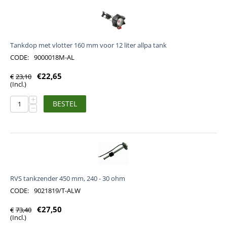
Tankdop met vlotter 160 mm voor 12 liter allpa tank
CODE:
9000018M-AL
€
22,65
€
23,10
(Incl.)
+
BESTEL
−
RVS tankzender 450 mm, 240 - 30 ohm
CODE:
9021819/T-ALW
€
27,50
€
73,40
(Incl.)