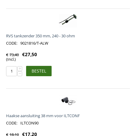
RVS tankzender 350 mm, 240 - 30 ohm
CODE:
9021816/T-ALW
€
27,50
€
73,40
(Incl.)
+
BESTEL
−
Haakse aansluiting 38 mm voor ILTCONF
CODE:
ILTCON90
€
17,20
€
18,10