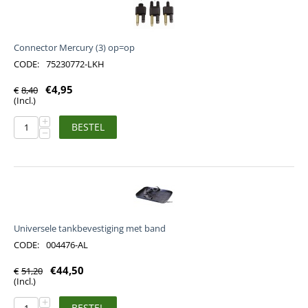
Connector Mercury (3) op=op
CODE:
75230772-LKH
€
4,95
€
8,40
(Incl.)
+
BESTEL
−
Universele tankbevestiging met band
CODE:
004476-AL
€
44,50
€
51,20
(Incl.)
+
BESTEL