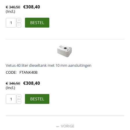
€
308,40
€
346,50
(Incl.)
+
BESTEL
−
Vetus 40 liter dieseltank met 10 mm aansluitingen
CODE:
FTANK40B
€
308,40
€
346,50
(Incl.)
+
BESTEL
−
VORIGE