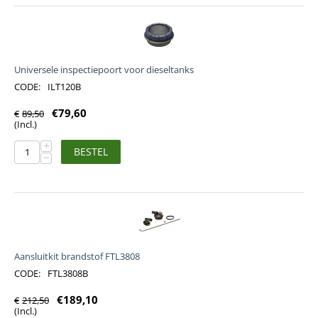
Universele inspectiepoort voor dieseltanks
CODE:
ILT120B
€
79,60
€
89,50
(Incl.)
+
BESTEL
−
Aansluitkit brandstof FTL3808
CODE:
FTL3808B
€
189,10
€
212,50
(Incl.)