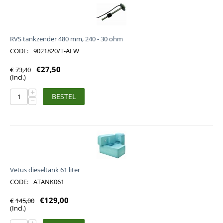
RVS tankzender 480 mm, 240 - 30 ohm
CODE:
9021820/T-ALW
€
27,50
€
73,40
(Incl.)
+
BESTEL
−
Vetus dieseltank 61 liter
CODE:
ATANK061
€
129,00
€
145,00
(Incl.)
+