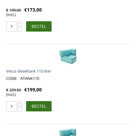
€
173,00
€
195,00
(Incl.)
+
BESTEL
−
Vetus dieseltank 110 liter
CODE:
ATANK110
€
199,00
€
229,50
(Incl.)
+
BESTEL
−