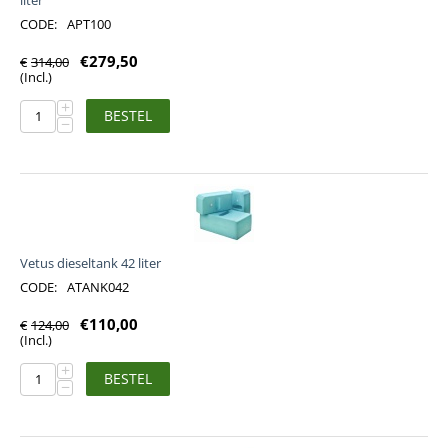
liter
CODE:
APT100
€
279,50
€
314,00
(Incl.)
+
BESTEL
−
Vetus dieseltank 42 liter
CODE:
ATANK042
€
110,00
€
124,00
(Incl.)
+
BESTEL
−