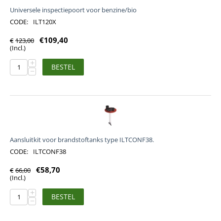
Universele inspectiepoort voor benzine/bio
CODE:
ILT120X
€
109,40
€
123,00
(Incl.)
+
BESTEL
−
Aansluitkit voor brandstoftanks type ILTCONF38.
CODE:
ILTCONF38
€
58,70
€
66,00
(Incl.)
+
BESTEL
−