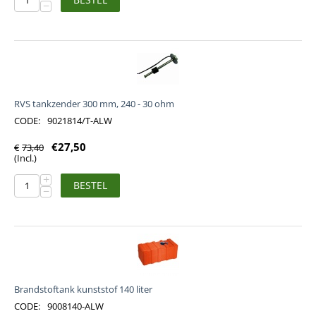
−
RVS tankzender 300 mm, 240 - 30 ohm
CODE:
9021814/T-ALW
€
27,50
€
73,40
(Incl.)
+
BESTEL
−
Brandstoftank kunststof 140 liter
CODE:
9008140-ALW