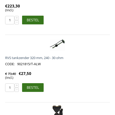
€
223,30
(Incl.)
+
BESTEL
−
RVS tankzender 320 mm, 240 - 30 ohm
CODE:
9021815/T-ALW
€
27,50
€
73,40
(Incl.)
+
BESTEL
−