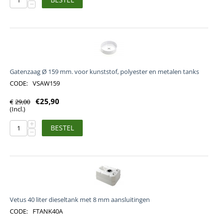
−
Gatenzaag Ø 159 mm. voor kunststof, polyester en metalen tanks
CODE:
VSAW159
€
25,90
€
29,00
(Incl.)
+
BESTEL
−
Vetus 40 liter dieseltank met 8 mm aansluitingen
CODE:
FTANK40A