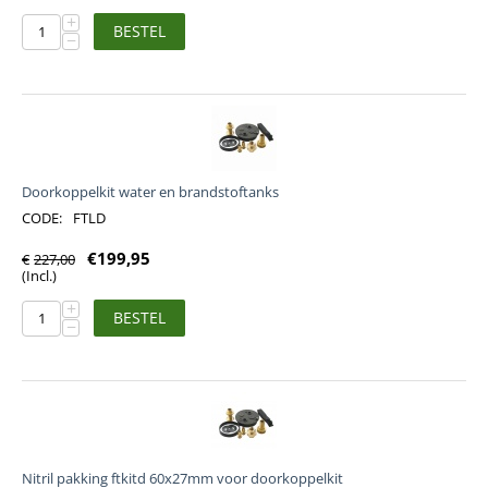
+
BESTEL
−
Doorkoppelkit water en brandstoftanks
CODE:
FTLD
€
199,95
€
227,00
(Incl.)
+
BESTEL
−
Nitril pakking ftkitd 60x27mm voor doorkoppelkit