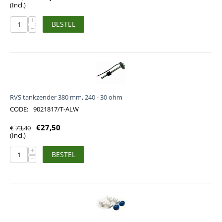
(Incl.)
+
BESTEL
−
RVS tankzender 380 mm, 240 - 30 ohm
CODE:
9021817/T-ALW
€
27,50
€
73,40
(Incl.)
+
BESTEL
−