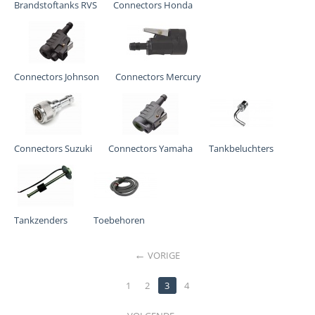
Brandstoftanks RVS
Connectors Honda
Connectors Johnson
Connectors Mercury
Connectors Suzuki
Connectors Yamaha
Tankbeluchters
Tankzenders
Toebehoren
VORIGE
1
2
3
4