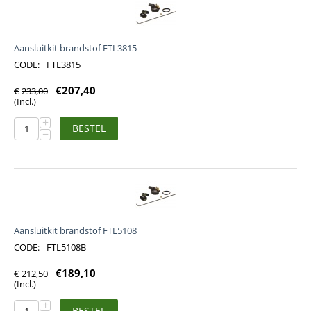
Aansluitkit brandstof FTL3815
CODE:
FTL3815
€
207,40
€
233,00
(Incl.)
+
BESTEL
−
Aansluitkit brandstof FTL5108
CODE:
FTL5108B
€
189,10
€
212,50
(Incl.)
+
BESTEL