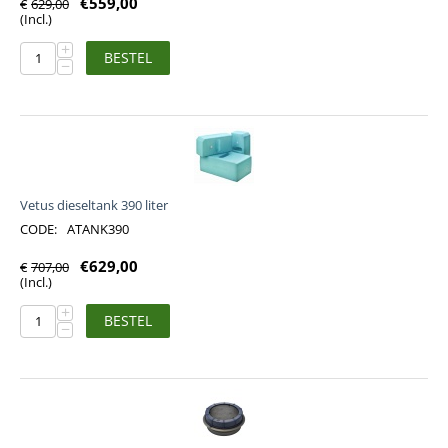
€
559,00
€
629,00
(Incl.)
+
BESTEL
−
Vetus dieseltank 390 liter
CODE:
ATANK390
€
629,00
€
707,00
(Incl.)
+
BESTEL
−