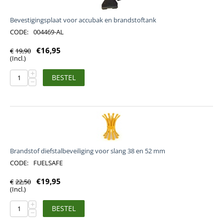
Bevestigingsplaat voor accubak en brandstoftank
CODE:
004469-AL
€
16,95
€
19,90
(Incl.)
+
BESTEL
−
Brandstof diefstalbeveiliging voor slang 38 en 52 mm
CODE:
FUELSAFE
€
19,95
€
22,50
(Incl.)
+
BESTEL
−