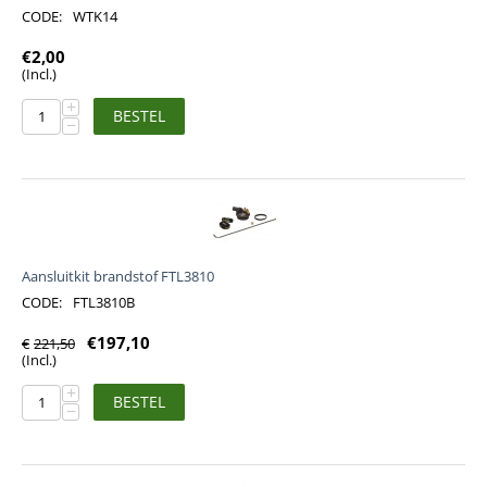
CODE:
WTK14
€
2,00
(Incl.)
+
BESTEL
−
Aansluitkit brandstof FTL3810
CODE:
FTL3810B
€
197,10
€
221,50
(Incl.)
+
BESTEL
−