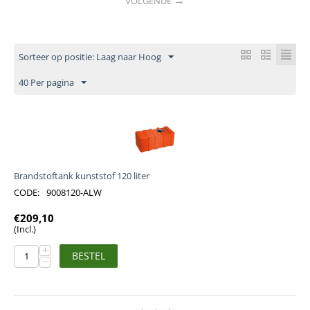
VOLGENDE
Sorteer op positie: Laag naar Hoog
40 Per pagina
Brandstoftank kunststof 120 liter
CODE:
9008120-ALW
€
209,10
(Incl.)
+
BESTEL
−